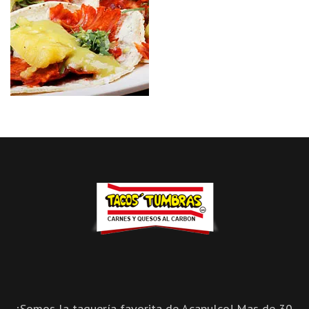
¡Somos la taquería favorita de Acapulco! Mas de 30