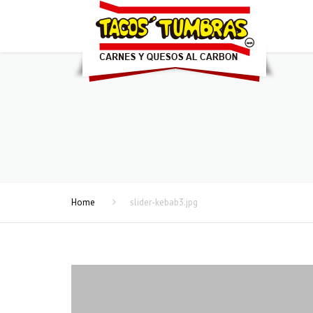
Home
slider-kebab3.jpg