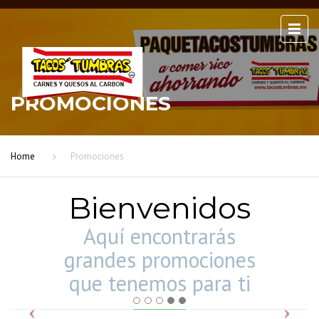
PROMOCIONES
Home
Promociones
Bienvenidos
Aquí encontrarás
grandes promociones
que tenemos para ti