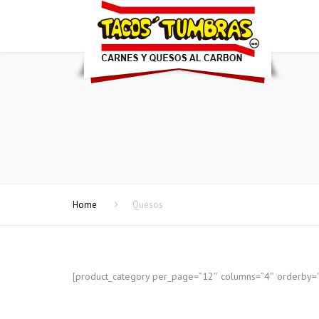
Home
Quesos
[product_category per_page=”12″ columns=”4″ orderby=”