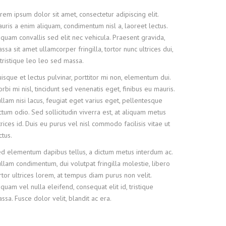
rem ipsum dolor sit amet, consectetur adipiscing elit.
uris a enim aliquam, condimentum nisl a, laoreet lectus.
iquam convallis sed elit nec vehicula. Praesent gravida,
ssa sit amet ullamcorper fringilla, tortor nunc ultrices dui,
 tristique leo leo sed massa.
isque et lectus pulvinar, porttitor mi non, elementum dui.
rbi mi nisl, tincidunt sed venenatis eget, finibus eu mauris.
llam nisi lacus, feugiat eget varius eget, pellentesque
ctum odio. Sed sollicitudin viverra est, at aliquam metus
trices id. Duis eu purus vel nisl commodo facilisis vitae ut
ctus.
d elementum dapibus tellus, a dictum metus interdum ac.
llam condimentum, dui volutpat fringilla molestie, libero
rtor ultrices lorem, at tempus diam purus non velit.
iquam vel nulla eleifend, consequat elit id, tristique
ssa. Fusce dolor velit, blandit ac era.