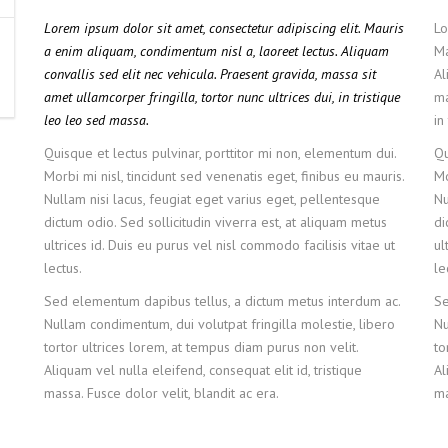
Lorem ipsum dolor sit amet, consectetur adipiscing elit. Mauris
Lo
a enim aliquam, condimentum nisl a, laoreet lectus. Aliquam
Ma
convallis sed elit nec vehicula. Praesent gravida, massa sit
Al
amet ullamcorper fringilla, tortor nunc ultrices dui, in tristique
ma
leo leo sed massa.
in
Quisque et lectus pulvinar, porttitor mi non, elementum dui.
Qu
Morbi mi nisl, tincidunt sed venenatis eget, finibus eu mauris.
Mo
Nullam nisi lacus, feugiat eget varius eget, pellentesque
Nu
dictum odio. Sed sollicitudin viverra est, at aliquam metus
di
ultrices id. Duis eu purus vel nisl commodo facilisis vitae ut
ul
lectus.
le
Sed elementum dapibus tellus, a dictum metus interdum ac.
Se
Nullam condimentum, dui volutpat fringilla molestie, libero
Nu
tortor ultrices lorem, at tempus diam purus non velit.
to
Aliquam vel nulla eleifend, consequat elit id, tristique
Al
massa. Fusce dolor velit, blandit ac era.
ma