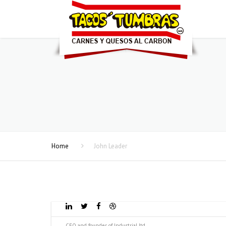
Home
John Leader
CEO and founder of Industrial ltd.