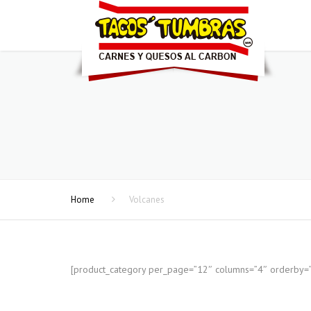
Home
Volcanes
[product_category per_page=”12″ columns=”4″ orderby=””