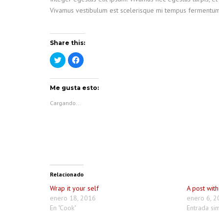
Vivamus vestibulum est scelerisque mi tempus fermentum. Ve
Share this:
Haz
Haz
clic
clic
para
para
compartir
compartir
en
en
Twitter
Facebook
Me gusta esto:
(Se
(Se
abre
abre
Cargando...
en
en
una
una
ventana
ventana
nueva)
nueva)
Relacionado
Wrap it your self
A post wit
enero 18, 2016
enero 6, 2
En "Cook"
Entrada sim