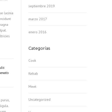
septiembre 2019
ue lacinia
incidunt
marzo 2017
 magna
tpat.
enero 2016
tricies
Categorías
Cook
ulis
enatis
Kebab
Meet
Uncategorized
 purus,
igula.
quam.