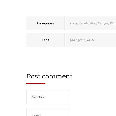
Categories
Cook
,
Kebab
,
Meet
,
Vegges
,
Wra
Tags
food
,
fresh
,
local
Post comment