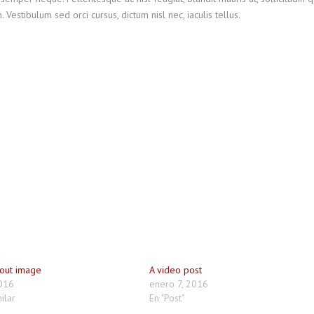
stibulum sed orci cursus, dictum nisl nec, iaculis tellus.
hout image
A video post
016
enero 7, 2016
ilar
En "Post"