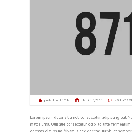
posted by:
ADMIN
ENERO 7, 2016
NO HAY CO
Lorem ipsum dolor sit amet, consectetur adipiscing elit. 
mattis urna. Quisque consectetur odio ac ante fermentum 
egestas elit ipsum. Vivamus nec egestas turpis, et semper 