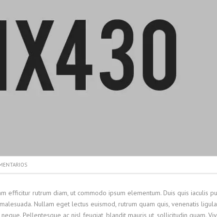
MENTARIOS
Nam efficitur rutrum diam, ut commodo ipsum elementum. Duis quis iaculis pu
malesuada. Nullam eget lectus euismod, rutrum quam quis, venenatis ligula
neque. Pellentesque ac nisl feugiat, blandit mauris ut, sollicitudin quam. V