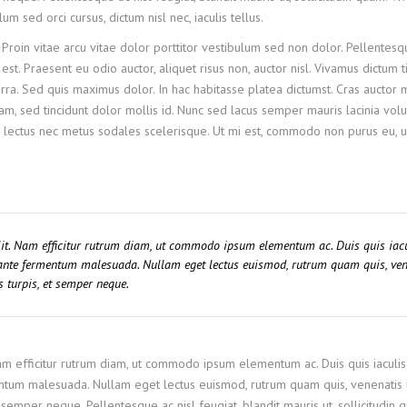
 sed orci cursus, dictum nisl nec, iaculis tellus.
 Proin vitae arcu vitae dolor porttitor vestibulum sed non dolor. Pellentesq
st. Praesent eu odio auctor, aliquet risus non, auctor nisl. Vivamus dictum t
ra. Sed quis maximus dolor. In hac habitasse platea dictumst. Cras auctor
, sed tincidunt dolor mollis id. Nunc sed lacus semper mauris lacinia volu
 lectus nec metus sodales scelerisque. Ut mi est, commodo non purus eu, ul
lit. Nam efficitur rutrum diam, ut commodo ipsum elementum ac. Duis quis iac
c ante fermentum malesuada. Nullam eget lectus euismod, rutrum quam quis, ven
s turpis, et semper neque.
Nam efficitur rutrum diam, ut commodo ipsum elementum ac. Duis quis iaculis
ntum malesuada. Nullam eget lectus euismod, rutrum quam quis, venenatis l
semper neque. Pellentesque ac nisl feugiat, blandit mauris ut, sollicitudin 