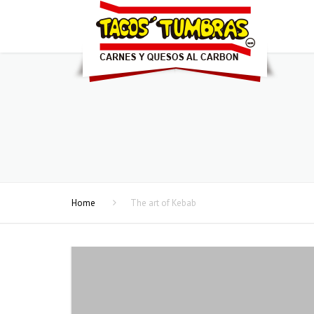
Home
The art of Kebab