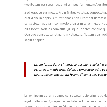
vestibulum est scelerisque mi tempus fermentum. Vestibulum
Sed eget cursus metus. Proin finibus volutpat consectetur.
erat diam, in dapibus mi venenatis non. Praesent ut massa e
consectetur. Aliquam commodo dignissim lorem vitae viver
quis lorem sodales convallis. Quisque sodales congue quam
Quisque consectetur et nunc in vulputate. Nullam euismod
sagittis sapien.
Lorem ipsum dolor sit amet, consectetur adipiscing e
purus, eget mattis urna. Quisque consectetur odio a
ligula. Integer egestas elit ipsum. Vivamus nec egesta
Lorem ipsum dolor sit amet, consectetur adipiscing elit. 
eget mattis urna. Quisque consectetur odio ac ante ferme
Integer egestas elit ipsum. Vivamus nec egestas turpis, et 